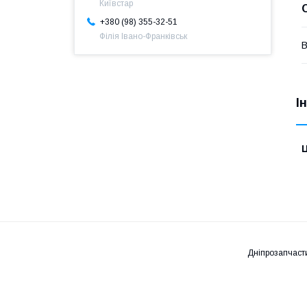
Київстар
+380 (98) 355-32-51
Філія Івано-Франківськ
В
І
Ц