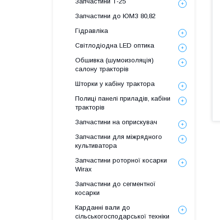
Запчастини Т-25
Запчастини до ЮМЗ 80,82
Гідравліка
Світлодіодна LED оптика
Обшивка (шумоизоляція)
салону тракторів
Шторки у кабіну трактора
Полиці панелі приладів, кабіни
тракторів
Запчастини на оприскувач
Запчастини для міжрядного
культиватора
Запчастини роторної косарки
Wirax
Запчастини до сегментної
косарки
Карданні вали до
сільськогосподарської техніки