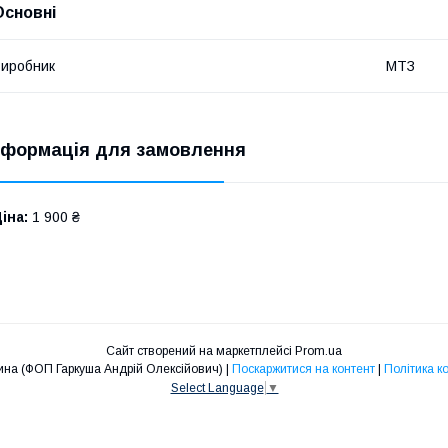
Основні
иробник
МТЗ
нформація для замовлення
іна:
1 900 ₴
Сайт створений на маркетплейсі
Prom.ua
Дніпрозапчастина (ФОП Гаркуша Андрій Олексійович) |
Поскаржитися на контент
|
Політика к
Select Language
▼