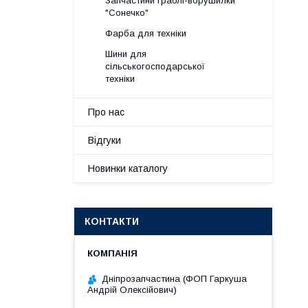
Запчастини граблі-ворушилки
"Сонечко"
Фарба для техніки
Шини для
сільськогосподарської
техніки
Про нас
Відгуки
Новинки каталогу
КОНТАКТИ
Дніпрозапчастина (ФОП Гаркуша
Андрій Олексійович)