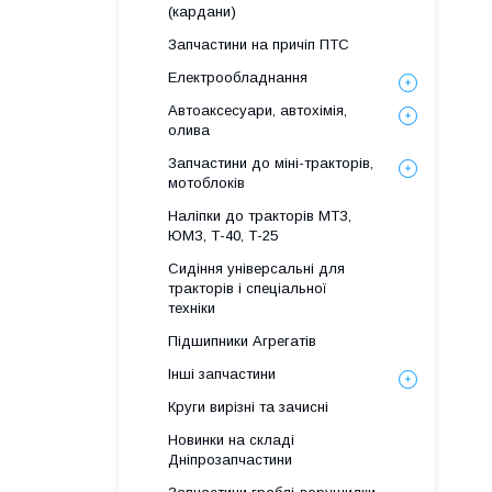
(кардани)
Запчастини на причіп ПТС
Електрообладнання
Автоаксесуари, автохімія,
олива
Запчастини до міні-тракторів,
мотоблоків
Наліпки до тракторів МТЗ,
ЮМЗ, Т-40, Т-25
Сидіння універсальні для
тракторів і спеціальної
техніки
Підшипники Агрегатів
Інші запчастини
Круги вирізні та зачисні
Новинки на складі
Дніпрозапчастини