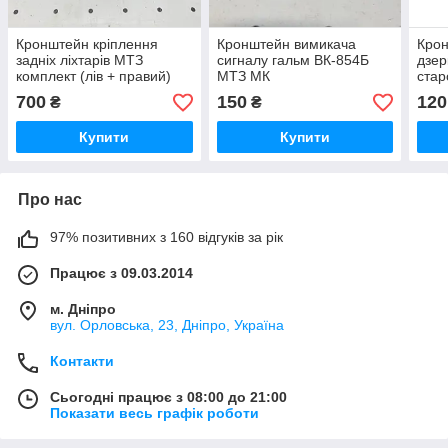
Кронштейн кріплення
Кронштейн вимикача
Крон
задніх ліхтарів МТЗ
сигналу гальм ВК-854Б
дзе
комплект (лів + правий)
МТЗ МК
стар
700
150
120
₴
₴
Купити
Купити
Про нас
97% позитивних з 160 відгуків за рік
Працює з 09.03.2014
м. Дніпро
вул. Орловська, 23, Дніпро, Україна
Контакти
Сьогодні працює з 08:00 до 21:00
Показати весь графік роботи