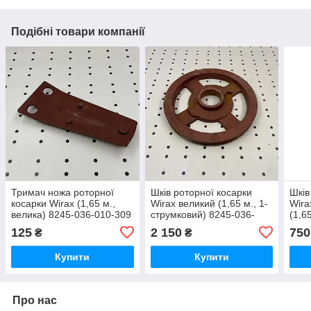
Подібні товари компанії
Тримач ножа роторної
Шків роторної косарки
Шків
косарки Wirax (1,65 м.,
Wirax великий (1,65 м., 1-
Wira
велика) 8245-036-010-309
струмковий) 8245-036-
(1,6
020-185
8245
125
2 150
750
₴
₴
Купити
Купити
Про нас