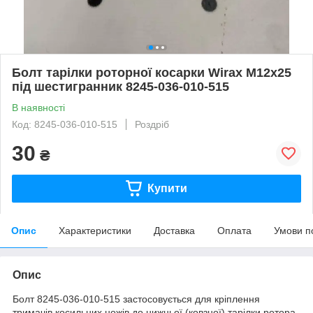
Болт тарілки роторної косарки Wirax М12х25
під шестигранник 8245-036-010-515
В наявності
Код: 8245-036-010-515
Роздріб
30
₴
Купити
Опис
Характеристики
Доставка
Оплата
Умови п
Опис
Болт 8245-036-010-515 застосовується для кріплення
тримачів косильних ножів до нижньої (ковзної) тарілки ротора