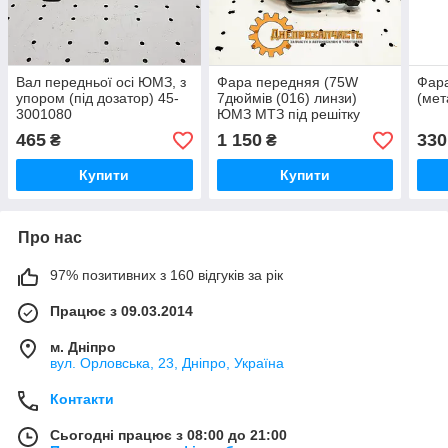
Вал передньої осі ЮМЗ, з
Фара передняя (75W
Фар
упором (під дозатор) 45-
7дюймів (016) линзи)
(мет
3001080
ЮМЗ МТЗ під решітку
465
1 150
330
₴
₴
Купити
Купити
Про нас
97% позитивних з 160 відгуків за рік
Працює з 09.03.2014
м. Дніпро
вул. Орловська, 23, Дніпро, Україна
Контакти
Сьогодні працює з 08:00 до 21:00