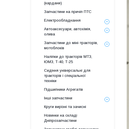
(кардани)
Запчастини на причіп ПТС
Електрообладнання
Автоаксесуари, автохімія,
олива
Запчастини до міні-тракторів,
мотоблоків
Наліпки до тракторів МТЗ,
ЮМЗ, Т-40, Т-25
Сидіння універсальні для
тракторів і спеціальної
техніки
Підшипники Агрегатів
Інші запчастини
Круги вирізні та зачисні
Новинки на складі
Дніпрозапчастини