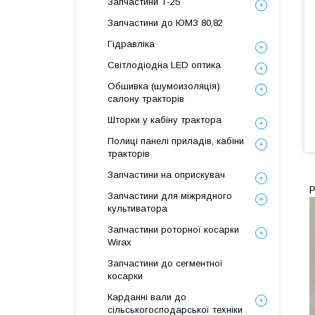
Запчастини Т-25
Запчастини до ЮМЗ 80,82
Гідравліка
Світлодіодна LED оптика
Обшивка (шумоизоляція)
салону тракторів
Шторки у кабіну трактора
Полиці панелі приладів, кабіни
тракторів
Запчастини на оприскувач
Р
Запчастини для міжрядного
культиватора
Запчастини роторної косарки
Wirax
Запчастини до сегментної
косарки
Карданні вали до
сільськогосподарської техніки