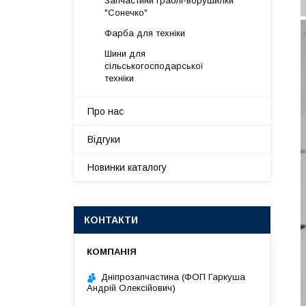
Запчастини граблі-ворушилки
"Сонечко"
Фарба для техніки
Шини для
сільськогосподарської
техніки
Про нас
Відгуки
Новинки каталогу
КОНТАКТИ
Дніпрозапчастина (ФОП Гаркуша
Андрій Олексійович)