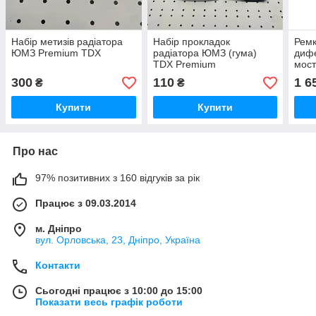
Набір метизів радіатора
Набір прокладок
Рем
ЮМЗ Premium TDX
радіатора ЮМЗ (гума)
дифе
TDX Premium
мос
300
110
1 6
₴
₴
Купити
Купити
Про нас
97% позитивних з 160 відгуків за рік
Працює з 09.03.2014
м. Дніпро
вул. Орловська, 23, Дніпро, Україна
Контакти
Сьогодні працює з 10:00 до 15:00
Показати весь графік роботи