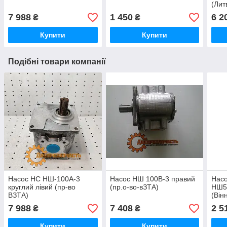
(Лит
7 988
1 450
6 2
₴
₴
Купити
Купити
Подібні товари компанії
Насос НС НШ-100А-3
Насос НШ 100В-3 правий
Нас
круглий лівий (пр-во
(пр.о-во-вЗТА)
НШ5
ВЗТА)
(Він
7 988
7 408
2 5
₴
₴
Купити
Купити