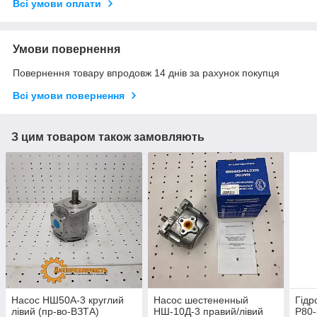
Всі умови оплати
Умови повернення
Повернення товару впродовж 14 днів за рахунок покупця
Всі умови повернення
З цим товаром також замовляють
Насос НШ50А-3 круглий
Насос шестененный
Гідр
лівий (пр-во-ВЗТА)
НШ-10Д-3 правий/лівий
Р80-