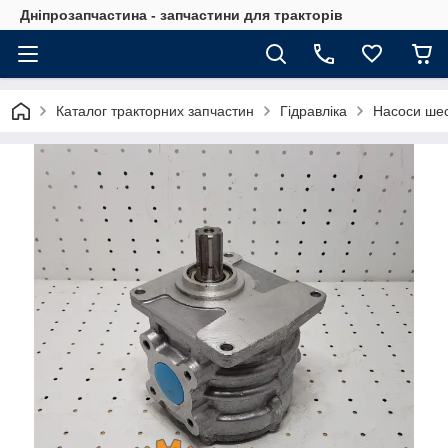
Дніпрозапчастина - запчастини для тракторів
Каталог тракторних запчастин
Гідравліка
Насоси ше