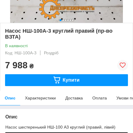
Насос НШ-100А-3 круглий правий (пр-во
ВЗТА)
В наявності
Код: НШ-100А-3
Роздріб
7 988
₴
Купити
Опис
Характеристики
Доставка
Оплата
Умови п
Опис
Насос шестеренький НШ-100 А3 круглий (правий, лівий)