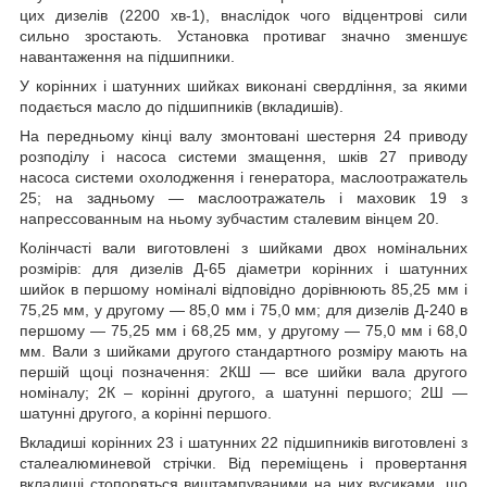
цих дизелів (2200 хв
-1
), внаслідок чого відцентрові сили
сильно зростають. Установка противаг значно зменшує
навантаження на підшипники.
У корінних і шатунних шийках виконані свердління, за якими
подається масло до підшипників (вкладишів).
На передньому кінці валу змонтовані шестерня 24 приводу
розподілу і насоса системи змащення, шків 27 приводу
насоса системи охолодження і генератора, маслоотражатель
25; на задньому ― маслоотражатель і маховик 19 з
напрессованным на ньому зубчастим сталевим вінцем 20.
Колінчасті вали виготовлені з шийками двох номінальних
розмірів: для дизелів Д-65 діаметри корінних і шатунних
шийок в першому номіналі відповідно дорівнюють 85,25 мм і
75,25 мм, у другому ― 85,0 мм і 75,0 мм; для дизелів Д-240 в
першому ― 75,25 мм і 68,25 мм, у другому ― 75,0 мм і 68,0
мм. Вали з шийками другого стандартного розміру мають на
першій щоці позначення: 2КШ ― все шийки вала другого
номіналу; 2К – корінні другого, а шатунні першого; 2Ш ―
шатунні другого, а корінні першого.
Вкладиші корінних 23 і шатунних 22 підшипників виготовлені з
сталеалюминевой стрічки. Від переміщень і провертання
вкладиші стопоряться виштампуваними на них вусиками, що