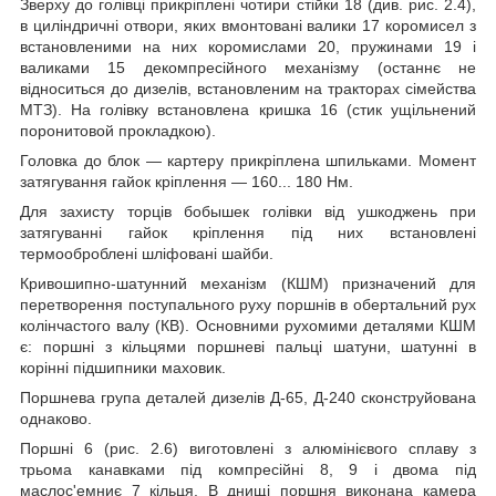
Зверху до голівці прикріплені чотири стійки 18 (див. рис. 2.4),
в циліндричні отвори, яких вмонтовані валики 17 коромисел з
встановленими на них коромислами 20, пружинами 19 і
валиками 15 декомпресійного механізму (останнє не
відноситься до дизелів, встановленим на тракторах сімейства
МТЗ). На голівку встановлена кришка 16 (стик ущільнений
поронитовой прокладкою).
Головка до блок ― картеру прикріплена шпильками. Момент
затягування гайок кріплення ― 160... 180 Нм.
Для захисту торців бобышек голівки від ушкоджень при
затягуванні гайок кріплення під них встановлені
термооброблені шліфовані шайби.
Кривошипно-шатунний механізм (КШМ) призначений для
перетворення поступального руху поршнів в обертальний рух
колінчастого валу (КВ). Основними рухомими деталями КШМ
є: поршні з кільцями поршневі пальці шатуни, шатунні в
корінні підшипники маховик.
Поршнева група деталей дизелів Д-65, Д-240 сконструйована
однаково.
Поршні 6 (рис. 2.6) виготовлені з алюмінієвого сплаву з
трьома канавками під компресійні 8, 9 і двома під
маслос'емниє 7 кільця. В днищі поршня виконана камера