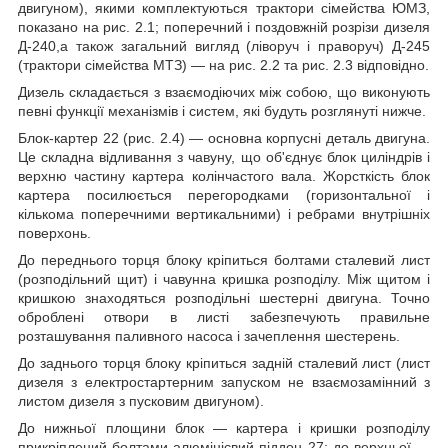
двигуном), якими комплектуються трактори сімейства ЮМЗ,
показано на рис. 2.1; поперечний і поздовжній розрізи дизеля
Д-240,а також загальний вигляд (ліворуч і праворуч) Д-245
(трактори сімейства МТЗ) ― на рис. 2.2 та рис. 2.3 відповідно.
Дизель складається з взаємодіючих між собою, що виконують
певні функції механізмів і систем, які будуть розглянуті нижче.
Блок-картер 22 (рис. 2.4) ― основна корпусні деталь двигуна.
Це складна відливання з чавуну, що об'єднує блок циліндрів і
верхню частину картера колінчастого вала. Жорсткість блок
картера посилюється перегородками (горизонтальної і
кількома поперечними вертикальними) і ребрами внутрішніх
поверхонь.
До переднього торця блоку кріпиться болтами сталевий лист
(розподільний щит) і чавунна кришка розподілу. Між щитом і
кришкою знаходяться розподільні шестерні двигуна. Точно
оброблені отвори в листі забезпечують правильне
розташування паливного насоса і зачеплення шестерень.
До заднього торця блоку кріпиться задній сталевий лист (лист
дизеля з електростартерним запуском не взаємозамінний з
листом дизеля з пусковим двигуном).
До нижньої площини блок ― картера і кришки розподілу
прикріплений болтами алюмінієвий піддон 27; до верхньої ―