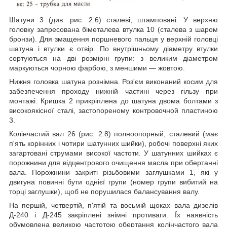
Шатуни 3 (див. рис. 2.6) сталеві, штамповані. У верхню
головку запресована біметалева втулка 10 (сталева з шаром
бронзи). Для змащення поршневого пальця у верхній головці
шатуна і втулки є отвір. По внутрішньому діаметру втулки
сортуються на дві розмірні групи: з великим діаметром
маркуються чорною фарбою, з меншими ― жовтою.
Нижня головка шатуна рознімна. Роз'єм виконаний косим для
забезпечення проходу нижній частині через гільзу при
монтажі. Кришка 2 прикріплена до шатуна двома болтами з
високоякісної сталі, застопореному контровочной пластиною
3.
Колінчастий вал 26 (рис. 2.8) полноопорный, сталевий (має
п'ять корінних і чотири шатунних шийки), робочі поверхні яких
загартовані струмами високої частоти. У шатунних шийках є
порожнини для відцентрового очищення масла при обертанні
вала. Порожнини закриті різьбовими заглушками 1, які у
двигуна повинні бути однієї групи (номер групи вибитий на
торці заглушки), щоб не порушилася балансування валу.
На першій, четвертій, п'ятій та восьмій щоках вала дизелів
Д-240 і Д-245 закріплені знімні противаги. Їх наявність
обумовлена великою частотою обертання колінчастого вала