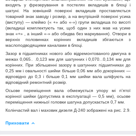
входять у фрезерування в постелях вкладишів в блоці і
шатуні. На зовнішній поверхні вкладишів проставляється
товарний знак заводу і розмір, а на внутрішній поверхні усика
(виступу) ― клеймо (« +» або «-») групи вкладиша по висоті
(вкладиші комплектують так, щоб один з них мав на усике
знак «+» , а інший «-» або обидва без маркування). Отвори в
верхніх половинках корінних вкладишів збігаються з
маслоподводящими каналами в блоці.
Зазор в підшипниках нового або відремонтованого двигуна в
межах 0,065.. .0,123 мм для шатунних і 0,070...0,134 мм для
корінних. При збільшенні зазору в шатунних підшипниках до
0,25 мм і овальності шийки більше 0,06 мм або докорінних ―
відповідно до 0,3 і більше 0,1 мм шийки вала шліфують на
відповідний ремонтний розмір.
Осьове переміщення вала обмежується упору мі п'ятої
корінної шийки (допустима в експлуатації ― 0,5 мм), осьове
переміщення нижньої головки шатуна допускається 0,7 мм.
Колінчастий вал і маховик дизеля Д-240 зображені на рис. 2.9.
Приховати