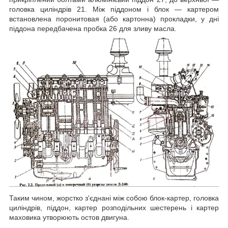
головка циліндрів 21. Між піддоном і блок ― картером
встановлена поронитовая (або картонна) прокладки, у дні
піддона передбачена пробка 26 для зливу масла.
Таким чином, жорстко з'єднані між собою блок-картер, головка
циліндрів, піддон, картер розподільних шестерень і картер
маховика утворюють остов двигуна.