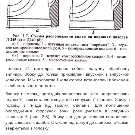
Головка 21 циліндрів являє собою чавунну оброблену
виливок. Збоку до голівці прикріплені впускний і випускний
колектори. Між головкою і колектором встановлені прокладки
з асбостального полотна.
Зверху в головці циліндрів запресовано вісім направляючих
втулок 9, в які вставлені впускні 8 і випускні 7 клапани. Знизу в
головці є гнізда під тарілки клапанів. Для поліпшення
охолодження форсунок вони розміщуються в лагунных
склянках 6 (рис. 2.5). Знизу під денця склянок встановлені
ущільнювальні шайби. Стакани підгорнуті до шайбам гайками,
ввернутыми в головку.