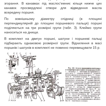
згорання. В канавках під маслос'емниє кільця нижче цих
канавок просвердлені отвори для відведення масла
всередину поршня.
По зовнішньому діаметру спідниці (в площині
перпендикулярній до площині поршневого пальця) поршні
поділяються на три розмірні групи (табл. З). Клеймо групи
наноситься на днище.
В комплект на двигун поршні, шатуни і поршневі пальці
підбирають однаковою розмірної групи. Відхилення в масі
поршнів і шатунів в комплекті не повинно перевищувати 15 р.