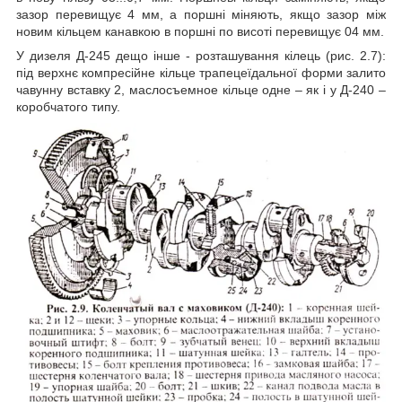
зазор перевищує 4 мм, а поршні міняють, якщо зазор між
новим кільцем канавкою в поршні по висоті перевищує 04 мм.
У дизеля Д-245 дещо інше - розташування кілець (рис. 2.7):
під верхнє компресійне кільце трапецеїдальної форми залито
чавунну вставку 2, маслосъемное кільце одне – як і у Д-240 –
коробчатого типу.