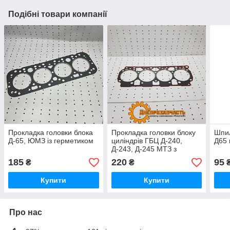
Подібні товари компанії
Прокладка головки блока
Прокладка головки блоку
Шпил
Д-65, ЮМЗ із герметиком
циліндрів ГБЦ Д-240,
Д65
Д-243, Д-245 МТЗ з
герметиком (Tempest) 50-
185
220
95
₴
₴
1003020
Купити
Купити
Про нас