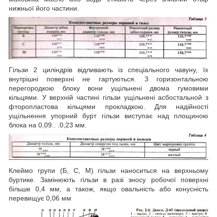
нижньої його частини.
Гільзи 2 циліндрів відливають із спеціального чавуну, їх
внутрішні поверхні не гартуються. З горизонтальною
перегородкою блоку вони ущільнені двома гумовими
кільцями. У верхній частині гільзи ущільнені асбостальной з
фторопластова кільцями прокладкою. Для надійності
ущільнення упорний бурт гільзи виступає над площиною
блока на 0,09.. .0,23 мм.
Клеймо групи (Б, С, М) гільзи наноситься на верхньому
буртике. Замінюють гільзи в разі зносу робочої поверхні
більше 0,4 мм, а також, якщо овальність або конусність
перевищує 0,06 мм