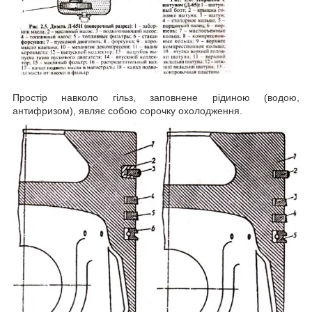
Простір навколо гільз, заповнене рідиною (водою,
антифризом), являє собою сорочку охолодження.