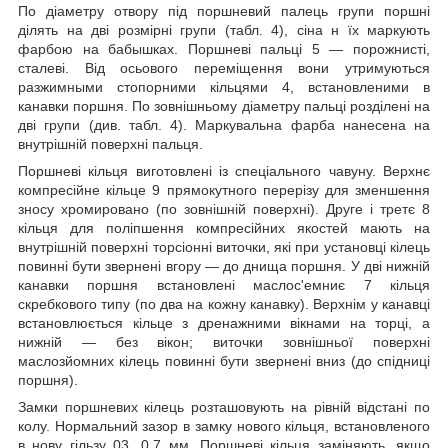
По діаметру отвору під поршневий палець групи поршні
ділять на дві розмірні групи (табл. 4), сіна н їх маркують
фарбою на бабышках. Поршневі пальці 5 ― порожнисті,
сталеві. Від осьового переміщення вони утримуються
разжимными стопорними кільцями 4, встановленими в
канавки поршня. По зовнішньому діаметру пальці розділені на
дві групи (див. табл. 4). Маркувальна фарба нанесена на
внутрішній поверхні пальця.
Поршневі кільця виготовлені із спеціального чавуну. Верхнє
компресійне кільце 9 прямокутного перерізу для зменшення
зносу хромировано (по зовнішній поверхні). Друге і третє 8
кільця для поліпшення компресійних якостей мають на
внутрішній поверхні торсіонні виточки, які при установці кілець
повинні бути звернені вгору ― до днища поршня. У дві нижній
канавки поршня встановлені маслос'емниє 7 кільця
скребкового типу (по два на кожну канавку). Верхнім у канавці
встановлюється кільце з дренажними вікнами на торці, а
нижній ― без вікон; виточки зовнішньої поверхні
маслозйомних кілець повинні бути звернені вниз (до спідниці
поршня).
Замки поршневих кілець розташовують на рівній відстані по
колу. Нормальний зазор в замку нового кільця, встановленого
в нову гільзу 03...0,7 мм. Поршневі кільця заміняють, якщо