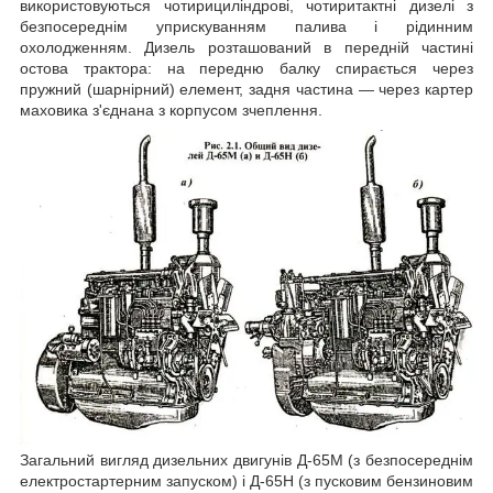
використовуються чотирициліндрові, чотиритактні дизелі з
безпосереднім уприскуванням палива і рідинним
охолодженням. Дизель розташований в передній частині
остова трактора: на передню балку спирається через
пружний (шарнірний) елемент, задня частина ― через картер
маховика з'єднана з корпусом зчеплення.
Загальний вигляд дизельних двигунів Д-65М (з безпосереднім
електростартерним запуском) і Д-65Н (з пусковим бензиновим