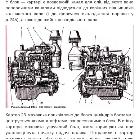
У блок ― картері є поздовжній канал для олії, від якого воно
поперечними каналами підводиться до корінних підшипників
колінчастого вала (і до форсунок охолодження поршнів у
д-245), а також до шийок розподільного вала.
Картер 23 маховика прикріплено до блока циліндрів болтами і
центрується двома штифтами, запресованими в блок. В стінку
картера маховика укручений болт, яким користуються при
установці кута початку подачі палива. Потрапили в картер
маховика масло або вода стікають через зливний отвір