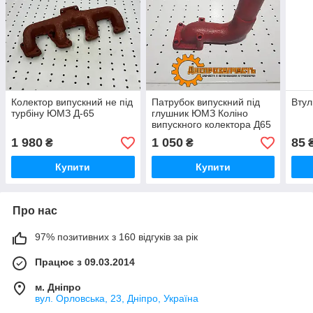
Колектор випускний не під
Патрубок випускний під
Втул
турбіну ЮМЗ Д-65
глушник ЮМЗ Коліно
випускного колектора Д65
1 980
1 050
85
₴
₴
Купити
Купити
Про нас
97% позитивних з 160 відгуків за рік
Працює з 09.03.2014
м. Дніпро
вул. Орловська, 23, Дніпро, Україна