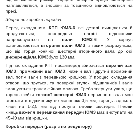
наплавляються, а зношені за товщиною відновлюються на
пресі.
Збирання коробки передач.
Перед складанням
КПП ЮМЗ-6
всі деталі очищаються й
продуваються, попередньо нагріті підшипники
напресовуються на
вали ЮМЗ-6
. У корпус
встановлюються
вторинні вали ЮМЗ
, з таким розрахунком,
що від торця конічної шестерні вторинного вала до
осі
диференціала ЮМЗ
було 130 мм.
Під час складання КПП насамперед збирається
верхній вал
ЮМЗ
,
проміжний вал ЮМЗ
, нижній вал і другий проміжний
вал, потім вали з передньою кришкою. У процесі складання
отвори, що труться, та поверхні втулок, підшипників і валів
змащуються трансмісійною оливою. Треба звернути увагу, що
торець шейки
тягової шестерні ЮМЗ
первинного вала має
втоптати в підшипнику не менш ніж 0,5 мм, торець заднього
кінця на 1-2,5 мм від поступа тяговій шестерні. Нижній
кінець
важеля перемикання передач ЮМЗ
має виступати на
45-49 мм від кришки.
Коробка передач (розріз по редуктору)