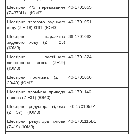
Шестірня 4/5 передавання
40-1701055
(Z=37/41) (ЮМЗ)
Шестірня тягового заднього
40-1701051
ходу (Z = 18) КПП (ЮМЗ)
Шестірня паразитна
36-1701082
заднього ходу (Z = 25)
(ЮМЗ)
Шестірня постійного
40-1701324
зачеплення тягова (Z=19)
(ЮМЗ)
Шестірня проміжна (Z =
40-1701056
20/40) (ЮМЗ)
Шестірня проміжна привода
40-1701146
насоса (Z =31) (ЮМЗ)
Шестірня редуктора відома
40-1701052А
(Z = 37) (ЮМЗ)
Шестірня редуктора тягова
40-1701115Б1
(Z=19) (ЮМЗ)