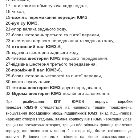
17-тяги клямки обмежувача ходу педалі,
18-чехол,
19-
важіль перемикання передач
ЮМЗ
,
20-
кулісу
ЮМЗ
,
21-упор валика заднього ходу,
22-блок шестерень третього та п'ятої передач,
23-шестерня першого передавання та заднього ходу,
24
вторинний вал
ЮМЗ-6
,
25-відвідна шестерня заднього ходу,
26-
тягова шестерня
ЮМЗ
першого передавання,
27-відвідна шестерня третього передавання,
28-
проміжний вал
ЮМЗ-6
,
29-блок шестерень четвертої та п'ятої передач,
30-корка спуску оливи,
31-
тягова шестерня
ЮМЗ
друге передавання,
32-
Відома шестерня
ЮМЗ
постійного зачеплення.
При
розбирання КПП
ЮМЗ-6
,
корпус коробки
передач
ЮМЗ-6
оглядається на наявність тріщин, пошкоджень,
зношування
посадкових місць підшипників
ЮМЗ
, гнізд підшипників,
нарізних отворів і з'єднань.
Заміна корпусу КПП
ЮМЗ
необхідна у разі
тріщин на посадкових отворах, тріщин або обломах фланця кріплення
корпусу, що захоплюють понад 2 отвори під болти кріплення до
корпусу. В інших випадках тріщини на кінцях засвердлюються,