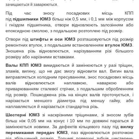
зачищаються й заварюються.
Під час зносу посадкових місць КПП
під
підшипники
ЮМЗ
більш ніж 0,5 мм, і 0,1 мм між корпусом
і гніздом підшипника, отвори відновлюють залозінням або
епоксидною смолою, з подальшою розтоплею під розмір.
Отвори під
штифты и оси
ЮМЗ
розташовуються під розмір
ремонтних втулок, з подальшим встановленням
втулок
ЮМЗ
.
Зношена різь відновлюється, нарізуванням різі більшого
розміру або нарізними вставками.
Валы КПП
ЮМЗ
викидаються й замінюються у разі тріщин,
зламів, вигину, що не дає змогу відновити вал. Вигин вала
виправляється холодним пресуванням, знос посадкових місць
валів відновлюється наплавкою, наваркою або
приварюванням сталевої стрічки, з подальшим обробленням
під розмір. Пошкоджена різь на кінцях валів проточується, і
нарізається меншого діаметра під меншу гайку, або
наплавляється й нарізається стандартна різь.
Шестерні ЮМЗ
зі наскрізними тріщинами, зі зносом зубів
більш ніж 0,05 мм на конус і 10 мм по довжині параться й
замінюються новими. За дефектів кільцевого пазу під
вилку
перемикання передач ЮМЗ
, паз відновлюється розточкою
під збільшений розмір. Торцеві поверхні зубців шестерень