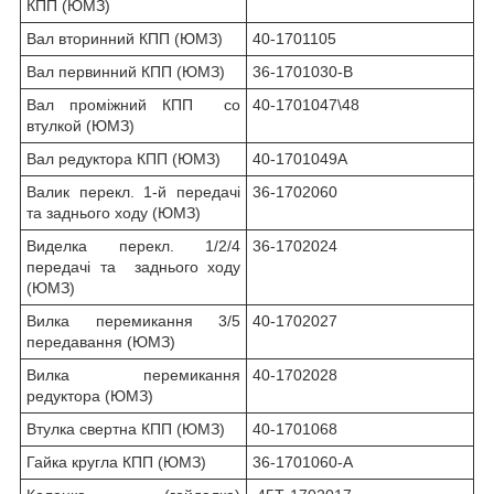
КПП (ЮМЗ)
Вал вторинний КПП (ЮМЗ)
40-1701105
Вал первинний КПП (ЮМЗ)
36-1701030-В
Вал проміжний КПП со
40-1701047\48
втулкой (ЮМЗ)
Вал редуктора КПП (ЮМЗ)
40-1701049А
Валик перекл. 1-й передачі
36-1702060
та заднього ходу (ЮМЗ)
Виделка перекл. 1/2/4
36-1702024
передачі та заднього ходу
(ЮМЗ)
Вилка перемикання 3/5
40-1702027
передавання (ЮМЗ)
Вилка перемикання
40-1702028
редуктора (ЮМЗ)
Втулка свертна КПП (ЮМЗ)
40-1701068
Гайка кругла КПП (ЮМЗ)
36-1701060-А