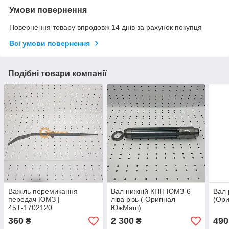
Умови повернення
Повернення товару впродовж 14 днів за рахунок покупця
Всі умови повернення
Подібні товари компанії
Важіль перемикання
Вал нижній КПП ЮМЗ-6
Вал
передач ЮМЗ |
ліва різь ( Оригінал
(Ор
45Т-1702120
ЮжМаш)
360
2 300
490
₴
₴