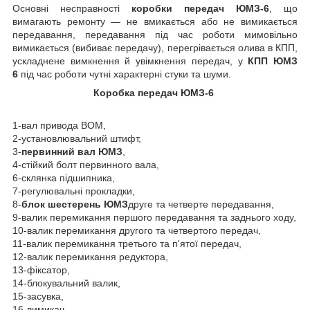
Основні несправності
коробки передач ЮМЗ-6
, що
вимагають ремонту — не вмикається або не вимикається
передавання, передавання під час роботи мимовільно
вимикається (вибиває передачу), перегрівається олива в КПП,
ускладнене вимкнення й увімкнення передач, у
КПП ЮМЗ
6
під час роботи чутні характерні стуки та шуми.
Коробка передач ЮМЗ-6
1-вал привода ВОМ,
2-установлювальний штифт,
3-
первинний вал
ЮМЗ
,
4-стійкий болт первинного вала,
6-склянка підшипника,
7-регулювальні прокладки,
8-
блок шестерень
ЮМЗ
друге та четверте передавання,
9-валик перемикання першого передавання та заднього ходу,
10-валик перемикання другого та четвертого передач,
11-валик перемикання третього та п'ятої передач,
12-валик перемикання редуктора,
13-фіксатор,
14-блокувальний валик,
15-засувка,
16-вимикач,