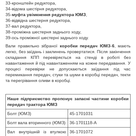
33-кронштейн редуктора,
34-відома шестірня редуктора,
35-
муфта увімкнення редуктора ЮМЗ
,
36-відвідна шестерня редуктора,
37-вал редуктора,
38-проміжна шестерня заднього ходу,
39-ось проміжної шестерні заднього ходу.
Вали правильно зібраної
коробки передач ЮМЗ
-
6
, мають
легко, без заїдань і заклинень провертатися. Після закінчення
складання КПП перевіряється на стенді в роботі без
навантаження й під навантаженням на кожне передавання. У
процесі перевірки не допускаються заїдання під час
перемикання передач, стуки та шуми в коробці передач, текти
та перегрівання оливи в коробці.
Наше підприємство пропонує запасні частини коробки
передач трактора ЮМЗ
Болт (ЮМЗ)
45-1701031
Болт вала вторинного (ЮМЗ)
36-1701118-А
Вал внутрішній із втулкою
36-1701072