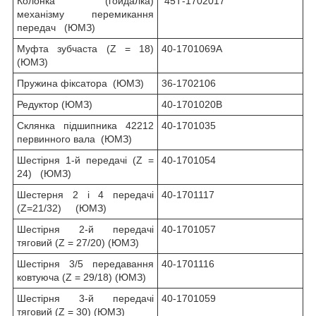
Колонка (гойдалка)
45Т-1702017
механізму перемикання
передач (ЮМЗ)
Муфта зубчаста (Z = 18)
40-1701069А
(ЮМЗ)
Пружина фіксатора (ЮМЗ)
36-1702106
Редуктор (ЮМЗ)
40-1701020В
Склянка підшипника 42212
40-1701035
первинного вала (ЮМЗ)
Шестірня 1-й передачі (Z =
40-1701054
24) (ЮМЗ)
Шестерня 2 і 4 передачі
40-1701117
(Z=21/32) (ЮМЗ)
Шестірня 2-й передачі
40-1701057
тяговий (Z = 27/20) (ЮМЗ)
Шестірня 3/5 передавання
40-1701116
ковтуюча (Z = 29/18) (ЮМЗ)
Шестірня 3-й передачі
40-1701059
тяговий (Z = 30) (ЮМЗ)