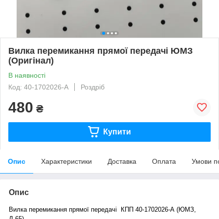
Вилка перемикання прямої передачі ЮМЗ
(Оригінал)
В наявності
Код: 40-1702026-А
Роздріб
480
₴
Купити
Опис
Характеристики
Доставка
Оплата
Умови п
Опис
Вилка перемикання прямої передачі КПП 40-1702026-А (ЮМЗ,
Д-65)