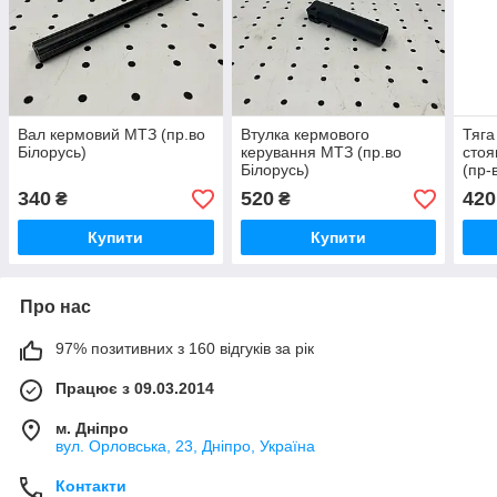
Вал кермовий МТЗ (пр.во
Втулка кермового
Тяга
Білорусь)
керування МТЗ (пр.во
стоя
Білорусь)
(пр-
340
520
420
₴
₴
Купити
Купити
Про нас
97% позитивних з 160 відгуків за рік
Працює з 09.03.2014
м. Дніпро
вул. Орловська, 23, Дніпро, Україна
Контакти