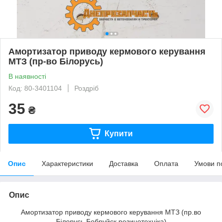
Амортизатор приводу кермового керування
МТЗ (пр-во Білорусь)
В наявності
Код: 80-3401104
Роздріб
35
₴
Купити
Опис
Характеристики
Доставка
Оплата
Умови п
Опис
Амортизатор приводу кермового керування МТЗ (пр.во
Білорусь Бобруйск резинотехніка)