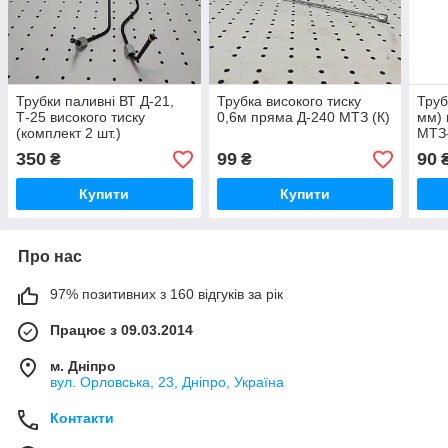
Трубки паливні ВТ Д-21,
Трубка високого тиску
Труб
Т-25 високого тиску
0,6м пряма Д-240 МТЗ (К)
мм) 
(комплект 2 шт.)
МТЗ
Д37М-1104200-11
350
99
90
₴
₴
Купити
Купити
Про нас
97% позитивних з 160 відгуків за рік
Працює з 09.03.2014
м. Дніпро
вул. Орловська, 23, Дніпро, Україна
Контакти