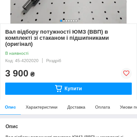
Вал відбору потужності ЮМЗ (ВВП) в
комплекті зі стаканом і підшипниками
(оригінал)
В наявності
Код: 45-4202020
Роздріб
3 900
₴
Купити
Опис
Характеристики
Доставка
Оплата
Умови п
Опис
Вал відбору потужності трактора ЮМЗ (ВВП) у комплекті зі