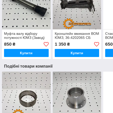
Муфта валу відбору
Кронштейн вмикання ВОМ
Стак
потужності ЮМЗ (Завод)
ЮМЗ, 36-4202065 СБ
ВОМ
850
1 350
650
₴
₴
Купити
Купити
Подібні товари компанії