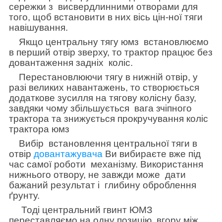
сережки з висвердлинними отворами для
того, щоб встановити в них вісь цін-ної тяги
навішування.
Якщо центральну тягу юмз встановлюємо
в перший отвір зверху, то трактор працює без
довантаження задніх коліс.
Перестановлюючи тягу в нижній отвір, у
разі великих навантажень, то створюється
додаткове зусилля на тягову колісну базу,
завдяки чому збільшується вага зчіпного
трактора та знижується прокручування коліс
трактора юмз
Вибір встановлення центральної тяги в
отвір
довантажувача
Ви вибираєте вже під
час самої роботи механізму. Використання
нижнього отвору, не завжди може дати
бажаний результат і глибину оброблення
ґрунту.
Тоді центральний гвинт ЮМЗ
переставляємо на одну позицію вгору між