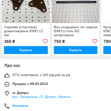
Сережки (пластина)
Вісь поздовжніх тяг навіски
Крон
довантажувача ЮМЗ 12
ЮМЗ (сталь 45)
ЮМЗ
мм
загартована
лива
360
750
790
₴
₴
Купити
Купити
Про нас
97% позитивних з 160 відгуків за рік
Працює з 09.03.2014
м. Дніпро
вул. Орловська, 23, Дніпро, Україна
Контакти