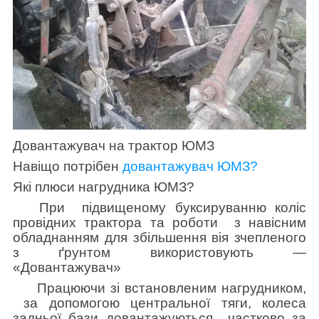
Довантажувач на трактор ЮМЗ
Навіщо потрібен
довантажувач ЮМЗ?
Які плюси нагрудника ЮМЗ?
При підвищеному буксируванню коліс
провідних трактора та роботи з навісним
обладнанням для збільшення вія зчепленого
з ґрунтом використовують —
«Довантажувач»
Працюючи зі встановленим нагрудником,
за допомогою центральної тяги, колеса
задньої бази довантажуються частково за