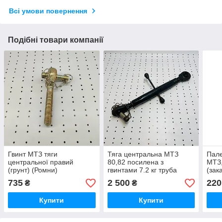
Всі умови повернення
Подібні товари компанії
Гвинт МТЗ тяги
Тяга центральна МТЗ
Пале
центральної правий
80,82 посилена з
МТЗ,
(грунт) (Ромни)
гвинтами 7.2 кг труба
(зак
стінка 7
од.)
735
2 500
220
₴
₴
Купити
Купити