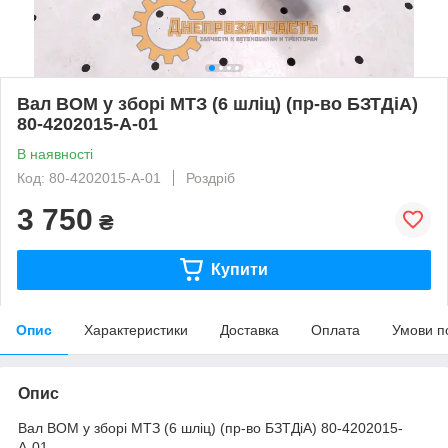
Вал ВОМ у зборі МТЗ (6 шліц) (пр-во БЗТДіА)
80-4202015-А-01
В наявності
Код: 80-4202015-А-01
Роздріб
3 750
₴
Купити
Опис
Характеристики
Доставка
Оплата
Умови п
Опис
Вал ВОМ у зборі МТЗ (6 шліц) (пр-во БЗТДіА) 80-4202015-
А-01