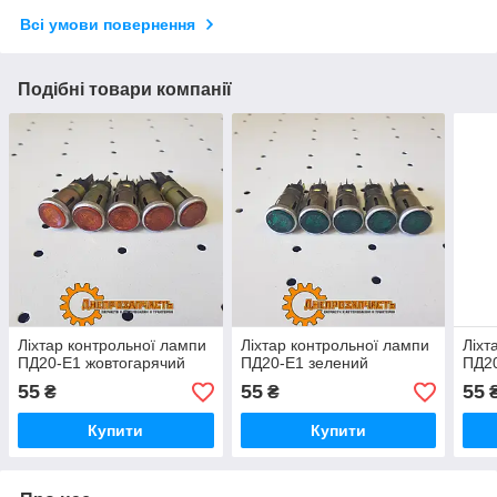
Всі умови повернення
Подібні товари компанії
Ліхтар контрольної лампи
Ліхтар контрольної лампи
Ліхт
ПД20-Е1 жовтогарячий
ПД20-Е1 зелений
ПД20
55
55
55
₴
₴
Купити
Купити