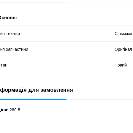
Основні
ип техніки
Сільсько
ип запчастини
Оригінал
Стан
Новий
нформація для замовлення
іна:
280 ₴