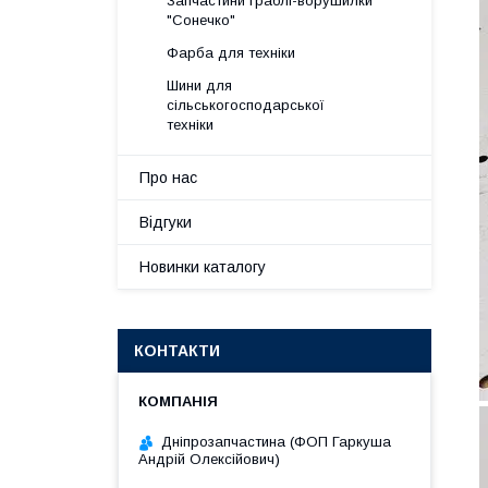
Запчастини граблі-ворушилки
"Сонечко"
Фарба для техніки
Шини для
сільськогосподарської
техніки
Про нас
Відгуки
Новинки каталогу
КОНТАКТИ
Дніпрозапчастина (ФОП Гаркуша
Андрій Олексійович)