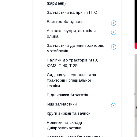
(кардани)
Запчастини на причіп ПТС
Електрообладнання
Автоаксесуари, автохімія,
олива
Запчастини до міні-тракторів,
мотоблоків
Наліпки до тракторів МТЗ,
ЮМЗ, Т-40, Т-25
Сидіння універсальні для
тракторів і спеціальної
техніки
Підшипники Агрегатів
Інші запчастини
Круги вирізні та зачисні
Новинки на складі
Дніпрозапчастини