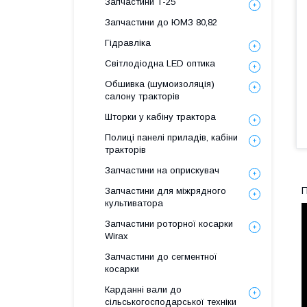
Запчастини Т-25
Запчастини до ЮМЗ 80,82
Гідравліка
Світлодіодна LED оптика
Обшивка (шумоизоляція)
салону тракторів
Шторки у кабіну трактора
Полиці панелі приладів, кабіни
тракторів
Запчастини на оприскувач
П
Запчастини для міжрядного
культиватора
Запчастини роторної косарки
Wirax
Запчастини до сегментної
косарки
Карданні вали до
сільськогосподарської техніки