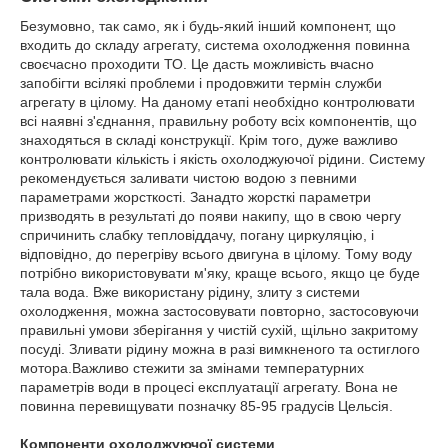
Безумовно, так само, як і будь-який інший компонент, що
входить до складу агрегату, система охолодження повинна
своєчасно проходити ТО. Це дасть можливість вчасно
запобігти всілякі проблеми і продовжити термін служби
агрегату в цілому. На даному етапі необхідно контролювати
всі наявні з'єднання, правильну роботу всіх компонентів, що
знаходяться в складі конструкції. Крім того, дуже важливо
контролювати кількість і якість охолоджуючої рідини. Систему
рекомендується заливати чистою водою з певними
параметрами жорсткості. Занадто жорсткі параметри
призводять в результаті до появи накипу, що в свою чергу
спричинить слабку тепловіддачу, погану циркуляцію, і
відповідно, до перегріву всього двигуна в цілому. Тому воду
потрібно використовувати м'яку, краще всього, якщо це буде
тала вода. Вже використану рідину, злиту з системи
охолодження, можна застосовувати повторно, застосовуючи
правильні умови зберігання у чистій сухій, щільно закритому
посуді. Зливати рідину можна в разі вимкненого та остиглого
мотора.Важливо стежити за змінами температурних
параметрів води в процесі експлуатації агрегату. Вона не
повинна перевищувати позначку 85-95 градусів Цельсія.
Компоненти охолоджуючої системи