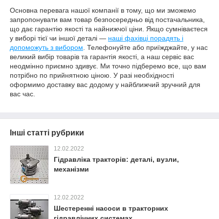
Основна перевага нашої компанії в тому, що ми зможемо
запропонувати вам товар безпосередньо від постачальника,
що дає гарантію якості та найнижчої ціни. Якщо сумніваєтеся
у виборі тієї чи іншої деталі —
наші фахівці порадять і
допоможуть з вибором
. Телефонуйте або приїжджайте, у нас
великий вибір товарів та гарантія якості, а наш сервіс вас
неодмінно приємно здивує. Ми точно підберемо все, що вам
потрібно по прийнятною ціною. У разі необхідності
оформимо доставку вас додому у найближчий зручний для
вас час.
Інші статті рубрики
12.02.2022
Гідравліка тракторів: деталі, вузли,
механізми
12.02.2022
Шестеренні насоси в тракторних
гідравлічних системах