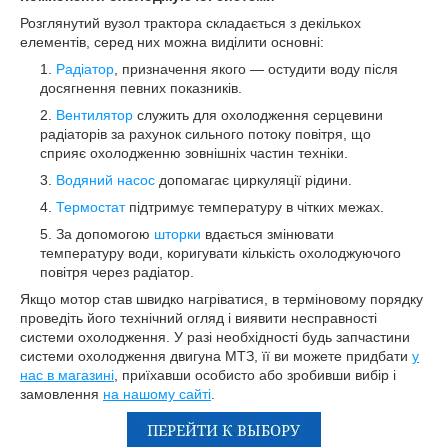
Розглянутий вузол трактора складається з декількох
елементів, серед них можна виділити основні:
Радіатор
, призначення якого — остудити воду після
досягнення певних показників.
Вентилятор
служить для охолодження серцевини
радіаторів за рахунок сильного потоку повітря, що
сприяє охолодженню зовнішніх частин техніки.
Водяний насос
допомагає циркуляції рідини.
Термостат
підтримує температуру в чітких межах.
За допомогою
шторки
вдається змінювати
температуру води, коригувати кількість охолоджуючого
повітря через радіатор.
Якщо мотор став швидко нагріватися, в терміновому порядку
проведіть його технічний огляд і виявити несправності
системи охолодження. У разі необхідності будь запчастини
системи охолодження двигуна МТЗ, її ви можете придбати
у
нас в магазині
, приїхавши особисто або зробивши вибір і
замовлення
на нашому сайті
.