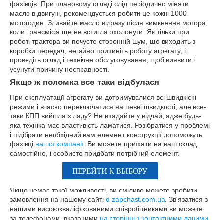
фахівців. При плановому огляді слід періодично міняти
масло в двигуні, рекомендується робити це кожні 1000
мотогодин. Зливайте масло відразу після вимкнення мотора,
коли трансмісія ще не встигла охолонути. Як тільки при
роботі трактора ви почуєте сторонній шум, що виходить з
коробки передач, негайно припиніть роботу агрегату, і
проведіть огляд і технічне обслуговування, щоб виявити і
усунути причину несправності.
Якщо ж поломка все-таки відбулася
При експлуатації агрегату ви дотримувалися всі швидкісні
режими і вчасно переключатися на певні швидкості, але все-
таки КПП вийшла з ладу? Не впадайте у відчай, адже будь-
яка техніка має властивість ламатися. Розібратися у проблемі
і підібрати необхідний вам елемент конструкції допоможуть
фахівці
нашої компанії
. Ви можете приїхати на наш склад
самостійно, і особисто придбати потрібний елемент.
Якщо немає такої можливості, ви сміливо можете зробити
замовлення на нашому сайті
d-zapchast.com.ua
. Зв'язатися з
нашими висококваліфікованими співробітниками ви можете
за телефонами, вказаними
на сторінці з контактними даними
.