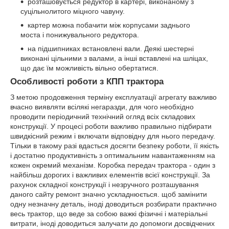
розташовується редуктор в картері, виконаному з
суцільнолитого міцного чавуну.
картер можна побачити між корпусами заднього
моста і понижувального редуктора.
на підшипниках встановлені вали. Деякі шестерні
виконані цільними з валами, а інші вставлені на шліцах,
що дає їм можливість вільно обертатися.
Особливості роботи з КПП трактора
З метою продовження терміну експлуатації агрегату важливо
вчасно виявляти всілякі негаразди, для чого необхідно
проводити періодичний технічний огляд всіх складових
конструкції. У процесі роботи важливо правильно підбирати
швидкісний режим і включати відповідну для нього передачу.
Тільки в такому разі вдасться досягти безпеку роботи, її якість
і достатню продуктивність з оптимальним навантаженням на
кожен окремий механізм. Коробка передач трактора - один з
найбільш дорогих і важливих елементів всієї конструкції. За
рахунок складної конструкції і незручного розташування
даного сайту ремонт значно ускладнюється. щоб замінити
одну незначну деталь, іноді доводиться розбирати практично
весь трактор, що веде за собою важкі фізичні і матеріальні
витрати, іноді доводиться залучати до допомоги досвідчених